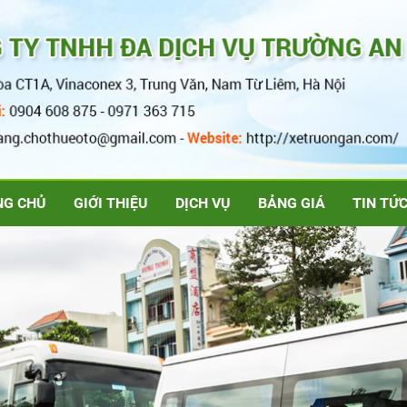
NG CHỦ
GIỚI THIỆU
DỊCH VỤ
BẢNG GIÁ
TIN TỨ